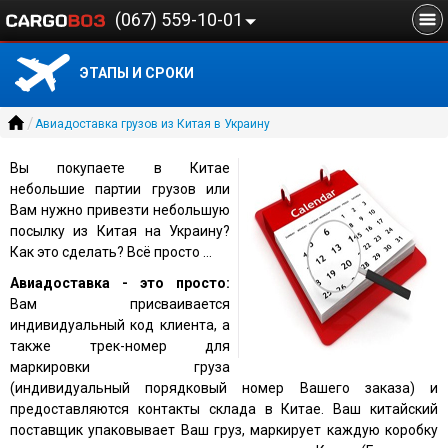
(067) 559-10-01
Главная
О компании
ЭТАПЫ И СРОКИ
Авиадоставка грузов из Китая в Украину
/
Авиадоставка грузов из Китая в Украину
Сборные грузы доставка морем из Китая
Вы покупаете в Китае
Доставка контейнеров
небольшие партии грузов или
Вам нужно привезти небольшую
Автодоставка
посылку из Китая на Украину?
Как это сделать? Всё просто …
Блог
Авиадоставка - это просто:
Вам присваивается
индивидуальный код клиента, а
также трек-номер для
маркировки груза
(индивидуальный порядковый номер Вашего заказа) и
предоставляются контакты склада в Китае. Ваш китайский
поставщик упаковывает Ваш груз, маркирует каждую коробку