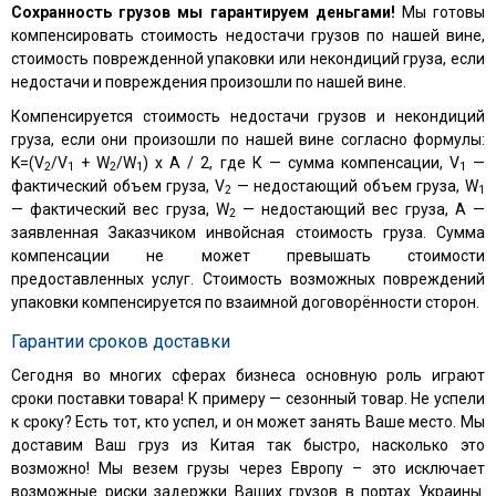
Сохранность грузов мы гарантируем деньгами!
Мы готовы
компенсировать стоимость недостачи грузов по нашей вине,
стоимость поврежденной упаковки или некондиций груза, если
недостачи и повреждения произошли по нашей вине.
Компенсируется стоимость недостачи грузов и некондиций
груза, если они произошли по нашей вине согласно формулы:
K=(V
/V
+ W
/W
) х А / 2,
где К — сумма компенсации, V
—
2
1
2
1
1
фактический объем груза, V
— недостающий объем груза, W
2
1
— фактический вес груза, W
— недостающий вес груза, A —
2
заявленная Заказчиком инвойсная стоимость груза. Сумма
компенсации не может превышать стоимости
предоставленных услуг. Стоимость возможных повреждений
упаковки компенсируется по взаимной договорённости сторон.
Гарантии сроков доставки
Сегодня во многих сферах бизнеса основную роль играют
сроки поставки товара! К примеру — сезонный товар. Не успели
к сроку? Есть тот, кто успел, и он может занять Ваше место. Мы
доставим Ваш груз из Китая так быстро, насколько это
возможно! Мы везем грузы через Европу – это исключает
возможные риски задержки Ваших грузов в портах Украины.