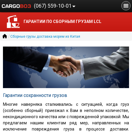
(067) 559-10-01
Главная
О компании
ГАРАНТИИ ПО СБОРНЫМ ГРУЗАМ LCL
Авиадоставка грузов из Китая в Украину
/
Сборные грузы доставка морем из Китая
Сборные грузы доставка морем из Китая
Доставка контейнеров
Автодоставка
Блог
Гарантии сохранности грузов
Многие наверняка сталкивались с ситуацией, когда груз
(особенно сборный) приезжал к Вам в неполном количестве,
некондиционного качества или с поврежденной упаковкой. Мы
предлагаем нашим клиентам ряд мер, направленных на
исключение повреждения груза в процессе доставки.