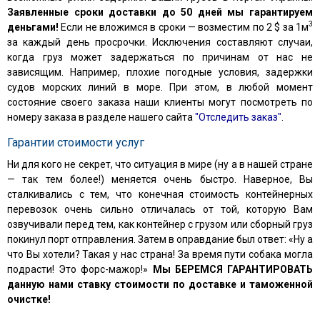
Заявленные сроки доставки до 50 дней мы гарантируем
3
деньгами!
Если не вложимся в сроки — возместим по 2 $ за 1м
за каждый день просрочки. Исключения составляют случаи,
когда груз может задержаться по причинам от нас не
зависящим. Например, плохие погодные условия, задержки
судов морских линий в море. При этом, в любой момент
состояние своего заказа наши клиенты могут посмотреть по
номеру заказа в разделе нашего сайта
"Отследить заказ"
.
Гарантии стоимости услуг
Ни для кого не секрет, что ситуация в мире (ну а в нашей стране
— так тем более!) меняется очень быстро. Наверное, Вы
сталкивались с тем, что конечная стоимость контейнерных
перевозок очень сильно отличалась от той, которую Вам
озвучивали перед тем, как контейнер с грузом или сборный груз
покинул порт отправления. Затем в оправдание был ответ: «Ну а
что Вы хотели? Такая у нас страна! За время пути собака могла
подрасти! Это форс-мажор!»
Мы БЕРЕМСЯ ГАРАНТИРОВАТЬ
данную нами ставку стоимости по доставке и таможенной
очистке!