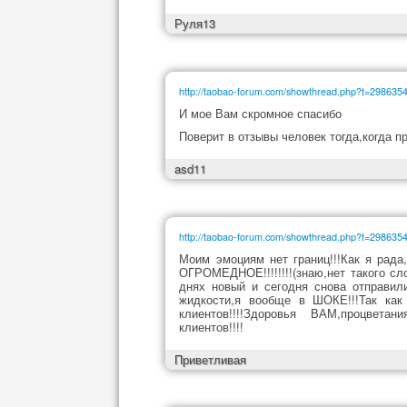
Руля13
http://taobao-forum.com/showthread.php?t=29863
И мое Вам скромное спасибо
Поверит в отзывы человек тогда,когда п
asd11
http://taobao-forum.com/showthread.php?t=29863
Моим эмоциям нет границ!!!Как я рада
ОГРОМЕДНОЕ!!!!!!!!(знаю,нет такого сл
днях новый и сегодня снова отправил
жидкости,я вообще в ШОКЕ!!!Так как
клиентов!!!!Здоровья ВАМ,процвет
клиентов!!!!
Приветливая