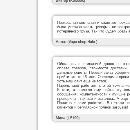
Виктор
(Kolobok)
Прекрасная компания и такие же прекр
была утеряна часть груза(мы не застр
потерянного груза. Так что будем брать 
Антон
(Vape shop Hale )
Общалась с компанией давно по разл
оплате товаров, стоимости доставки
дельные советы. Первый заказ оформил
прийти где-то 15 мая. Опередили сроки
хоть наш сайт еще не готов)
Парень мой работает с этой компание
Кстати, я помогла ему найти эту ком
сообщения, компетентности - лучшие р
проверила - так все и осталось. А еще
Приятно с вами работать. Вы стали н
клиентов и регулярной полной загрузки!
Мила
(LP100)