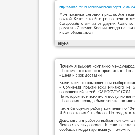
http://taobao-forum.com/showthread.php?t=29863
Моя посылка сегодня пришла.Все вещи
почтой Китая это быстро по цене отл
батареей(в отличии от других Карго ко
работать.Спасибо Ксении всегда на связ
к вам обращаться.
евуня
Почему я выбрал компанию междунаро
- Потому, что можно отправлять от 1 кг.
- Цена и срок доставки.
Были какие то сомнения при выборе к
- Сомнения практически никакого не 
понравившийся сайт CARGOVOZ.COM
На котором все понятно и доступно напи
- Позвонил, правда было занято, но мн
Как я бы оценил работу компании по 10-
Я бы поставил 9-ть балов. Потому, что 
Доволен ли я работой выбранной комп
Лично я очень доволен! Ксения всегда 
сообщает когда груз покинул таможню!