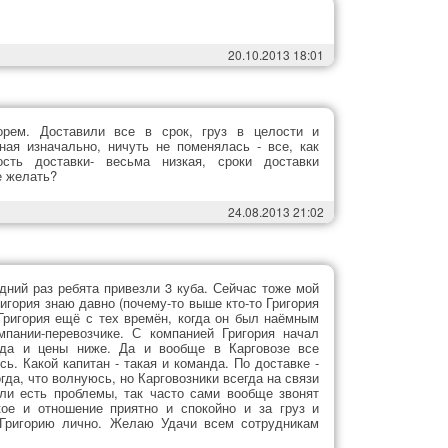
20.10.2013 18:01
орем. Доставили все в срок, груз в целости и
ная изначально, ничуть не поменялась - все, как
сть доставки- весьма низкая, сроки доставки
е желать?
24.08.2013 21:02
дний раз ребята привезли 3 куба. Сейчас тоже мой
ригория знаю давно (почему-то выше кто-то Григория
 Григория ещё с тех времён, когда он был наёмным
мпании-перевозчике. С компанией Григория начал
, да и цены ниже. Да и вообще в Карговозе все
ь. Какой капитан - такая и команда. По доставке -
да, что волнуюсь, но Карговозники всегда на связи
ли есть проблемы, так часто сами вообще звонят
кое и отношение приятно и спокойно и за груз и
 Григорию лично. Желаю Удачи всем сотрудникам