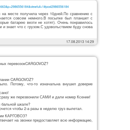
54663&p=2986556184&viewfull=1#post2986556184
 на месте получила через 10дней.По сравнению с
ичается совсем немного.В посылке был планшет с
торые батарею везти не хотят). Очень понравилось
и и знает что с грузом.С удовольствием буду снова
17.08.2013 14:29
дных перевозокCARGOVOZ?
омпании CARGOVOZ?
было. Потому, что-то изначальна внушил доверие
сано!
е сразу же перезвонили САМИ и дали номер Ксении!
и бальной шкале?
хочется чтобы 2-а разы в неделю груз вылетал.
ании КАРГОВОЗ?
отвечает на звонки предоставляет всю информацию,