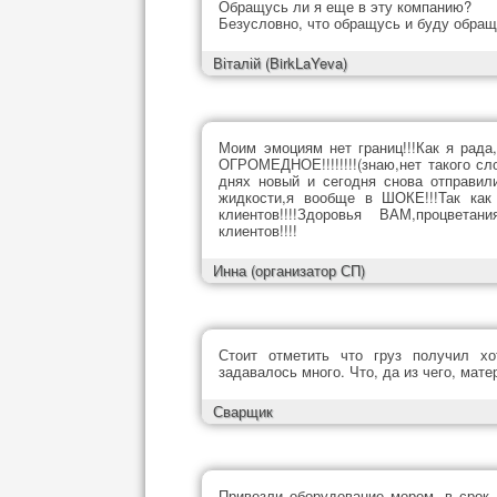
Обращусь ли я еще в эту компанию?
Безусловно, что обращусь и буду обраща
Віталій
(BirkLaYeva)
Моим эмоциям нет границ!!!Как я рада
ОГРОМЕДНОЕ!!!!!!!!(знаю,нет такого сл
днях новый и сегодня снова отправил
жидкости,я вообще в ШОКЕ!!!Так как
клиентов!!!!Здоровья ВАМ,процвет
клиентов!!!!
Инна
(организатор СП)
Стоит отметить что груз получил х
задавалось много. Что, да из чего, мате
Сварщик
Привезли оборудование морем, в срок,