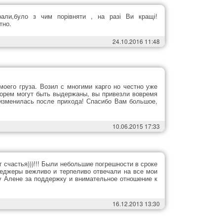
рали,було з чим порівняти , на разі Ви кращі!
тно.
24.10.2016 11:48
моего груза. Возил с многими карго но честно уже
морем могут быть выдержаны, вы привезли вовремя
изменилась после прихода! Спасибо Вам большое,
10.06.2015 17:33
г счастья)))!!! Были небольшие погрешности в сроке
енеджеры вежливо и терпеливо отвечали на все мои
 Алене за поддержку и внимательное отношение к
16.12.2013 13:30