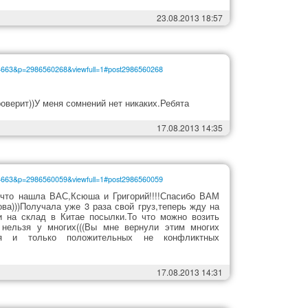
23.08.2013 18:57
54663&p=2986560268&viewfull=1#post2986560268
роверит))У меня сомнений нет никаких.Ребята
17.08.2013 14:35
54663&p=2986560059&viewfull=1#post2986560059
,что нашла ВАС,Ксюша и Григорий!!!!Спасибо ВАМ
ова)))Получала уже 3 раза свой груз,теперь жду на
и на склад в Китае посылки.То что можно возить
 нельзя у многих(((Вы мне вернули этим многих
ания и только положительных не конфликтных
17.08.2013 14:31