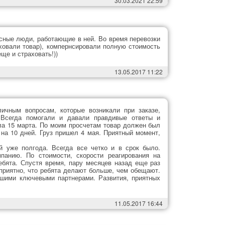
30.03.2021 22:59
асные люди, работающие в ней. Во время перевозки
аховали товар), компернсировали полную стоимость
еще и страховать!))
13.05.2017 11:22
ичным вопросам, которые возникали при заказе,
. Всегда помогали и давали правдивые ответы и
а 15 марта. По моим просчетам товар должен был
 на 10 дней. Груз пришел 4 мая. Приятный момент,
й уже полгода. Всегда все четко и в срок было.
панию. По стоимости, скорости реагирования на
ебята. Спустя время, пару месяцев назад еще раз
 приятно, что ребята делают больше, чем обещают.
ашими ключевыми партнерами. Развития, приятных
11.05.2017 16:44