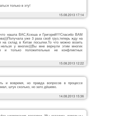
ться только в эту!
15.08.2013 17:14
,что нашла ВАС,Ксюша и Григорий!!!!Спасибо ВАМ
ова)))Получала уже 3 раза свой груз,теперь жду на
и на склад в Китае посылки.То что можно возить
 нельзя у многих(((Вы мне вернули этим многих
ания и только положительных не конфликтных
15.08.2013 12:22
оть и вовремя, но правда вопросов в процессе
риал, штук сколько, но зато дёшево.
14.08.2013 15:36
 без удорожания доставки. Мы остались довольны